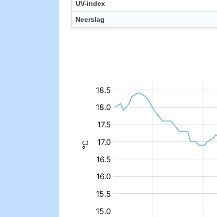
UV-index
Neerslag
:
:
°C
°C