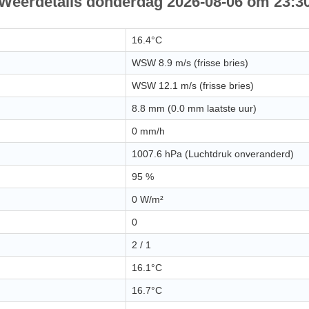
Weerdetails donderdag 2026-08-06 om 23:3
16.4°C
WSW 8.9 m/s (frisse bries)
WSW 12.1 m/s (frisse bries)
8.8 mm (0.0 mm laatste uur)
0 mm/h
1007.6 hPa (Luchtdruk onveranderd)
95 %
0 W/m²
0
2 / 1
16.1°C
16.7°C