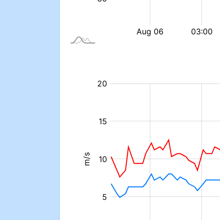
:
:
m/s
m/s