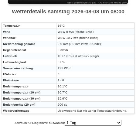
Wetterdetails samstag 2026-08-08 um 08:00
Temperatur
16°C
Wind
WSW 8 m/s (frische Brise)
Windböe
WSW 10.7 m/s (frische Brise)
Niederschlag gesamt
0.0 mm (0.0 mm letzte Stunde)
Regenintensität
0 mm/h
Luftdruck
1017.9 hPa (Luftdruck steigt)
Luftfeuchtigkeit
87 %
Sonneneinstrahlung
121 W/m²
UV-Index
0
Blattnässe
1 / 0
Bodentemperatur
16.1°C
Bodentemperatur (10 cm)
16.7°C
Bodentemperatur (30 cm)
15.6°C
Bodenfeuchte (20 cm)
200 cb
Wettervorhersage
Überwiegend klar mit wenig Temperaturänderung.
Zeitraum für Diagramme auswählen: