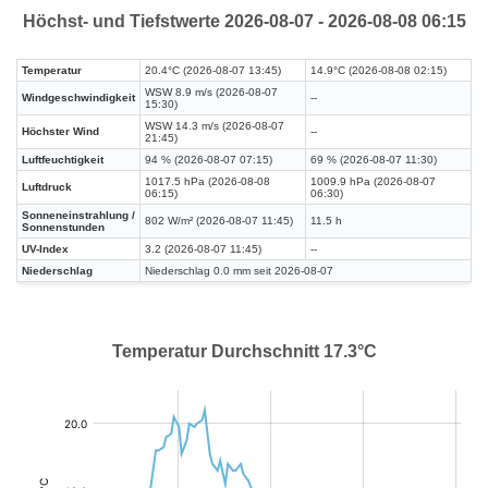
Höchst- und Tiefstwerte 2026-08-07 - 2026-08-08 06:15
Temperatur
20.4°C (2026-08-07 13:45)
14.9°C (2026-08-08 02:15)
WSW 8.9 m/s (2026-08-07
Windgeschwindigkeit
--
15:30)
WSW 14.3 m/s (2026-08-07
Höchster Wind
--
21:45)
Luftfeuchtigkeit
94 % (2026-08-07 07:15)
69 % (2026-08-07 11:30)
1017.5 hPa (2026-08-08
1009.9 hPa (2026-08-07
Luftdruck
06:15)
06:30)
Sonneneinstrahlung /
802 W/m² (2026-08-07 11:45)
11.5 h
Sonnenstunden
UV-Index
3.2 (2026-08-07 11:45)
--
Niederschlag
Niederschlag 0.0 mm seit 2026-08-07
Temperatur Durchschnitt 17.3°C
:
:
°C
°C