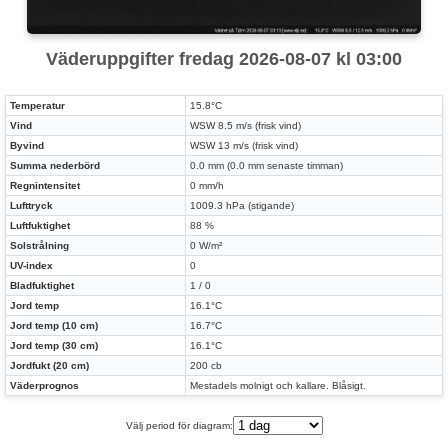
Väderuppgifter fredag 2026-08-07 kl 03:00
Temperatur
15.8°C
Vind
WSW 8.5 m/s (frisk vind)
Byvind
WSW 13 m/s (frisk vind)
Summa nederbörd
0.0 mm (0.0 mm senaste timman)
Regnintensitet
0 mm/h
Lufttryck
1009.3 hPa (stigande)
Luftfuktighet
88 %
Solstrålning
0 W/m²
UV-index
0
Bladfuktighet
1 / 0
Jord temp
16.1°C
Jord temp (10 cm)
16.7°C
Jord temp (30 cm)
16.1°C
Jordfukt (20 cm)
200 cb
Väderprognos
Mestadels molnigt och kallare. Blåsigt.
Välj period för diagram: