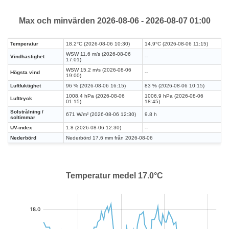
Max och minvärden 2026-08-06 - 2026-08-07 01:00
Temperatur
18.2°C (2026-08-06 10:30)
14.9°C (2026-08-06 11:15)
WSW 11.6 m/s (2026-08-06
Vindhastighet
--
17:01)
WSW 15.2 m/s (2026-08-06
Högsta vind
--
19:00)
Luftfuktighet
96 % (2026-08-06 16:15)
83 % (2026-08-06 10:15)
1008.4 hPa (2026-08-06
1006.9 hPa (2026-08-06
Lufttryck
01:15)
18:45)
Solstrålning /
671 W/m² (2026-08-06 12:30)
9.8 h
soltimmar
UV-index
1.8 (2026-08-06 12:30)
--
Nederbörd
Nederbörd 17.6 mm från 2026-08-06
Temperatur medel 17.0°C
:
:
°C
°C