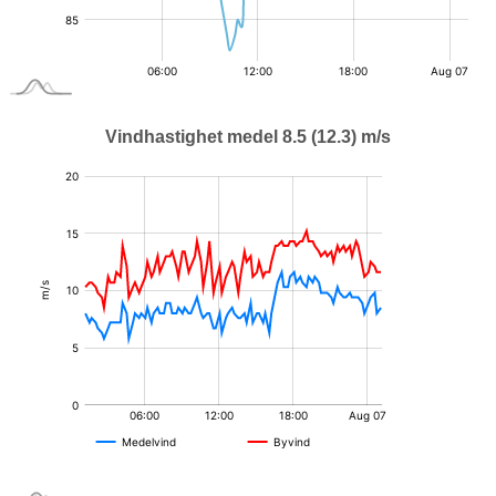
Vindhastighet medel 8.5 (12.3) m/s
:
:
m/s
m/s